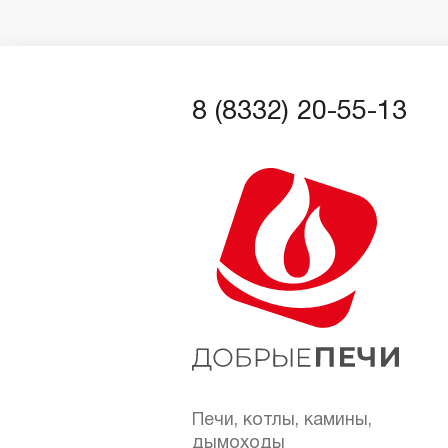
Регуляторы тяги
Печи-камины
Сетки-каменки для печей
8 (8332) 20-55-13
Стекла жаропрочные
Теплообменники
ТЭНы
Печи, котлы, камины,
дымоходы