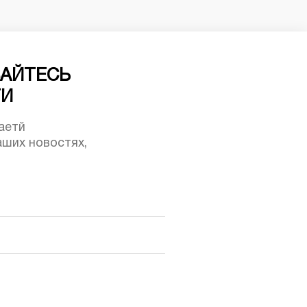
АЙТЕСЬ
ТИ
аетй
ших новостях,