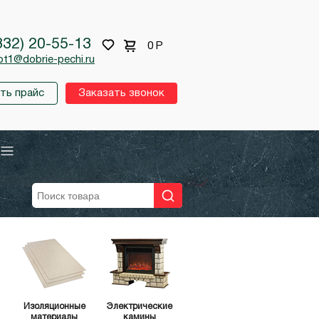
332) 20-55-13
0
Р
pt1@dobrie-pechi.ru
ть прайс
Заказать звонок
Изоляционные
Электрические
материалы
камины