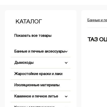
Банные и п
КАТАЛОГ
Показать все товары
ТАЗ О
Банные и печные аксессуары
Дымоходы
Аксессуары для розжига
Жаростойкие краски и лаки
+
+
Бондарные изделия
Двустенные (Сэндвич)
Изоляционные материалы
+
Двери банные
Комплектующие для дымохода
Абажуры
Коническое окончание
Каминное и печное литье
+
Обливные устройства
Одностенные
Вентиляционные решетки,
Оголовки
Заглушки
клапаны, задвижки