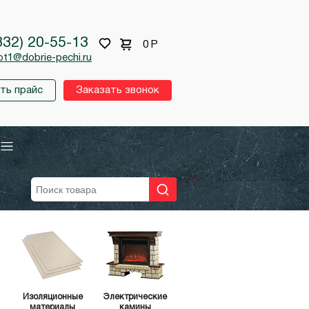
332) 20-55-13
0
Р
pt1@dobrie-pechi.ru
ть прайс
Заказать звонок
Изоляционные
Электрические
материалы
камины