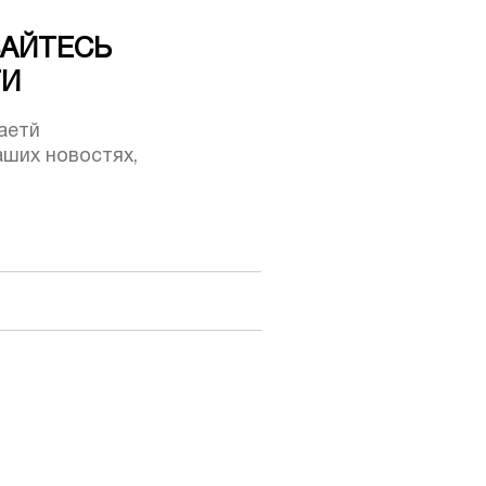
АЙТЕСЬ
ТИ
аетй
ших новостях,