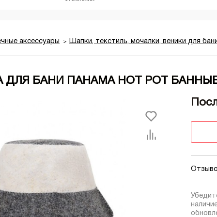
ечные аксессуары
Шапки, текстиль, мочалки, веники для бан
 ДЛЯ БАНИ ПАНАМА HOT POT БАННЫ
Посл
Отзыво
Убедит
наличи
обновле