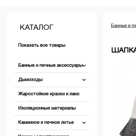
Банные и п
КАТАЛОГ
Показать все товары
ШАПКА
Банные и печные аксессуары
Дымоходы
Аксессуары для розжига
Жаростойкие краски и лаки
+
+
Бондарные изделия
Двустенные (Сэндвич)
Изоляционные материалы
+
Двери банные
Комплектующие для дымохода
Абажуры
Коническое окончание
Каминное и печное литье
+
Обливные устройства
Одностенные
Вентиляционные решетки,
Оголовки
Заглушки
клапаны, задвижки