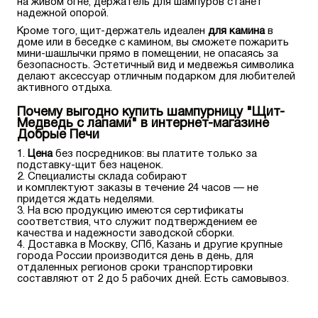
на живом огне, держатель для шампуров станет
надежной опорой.
Кроме того, щит-держатель идеален
для камина
в
доме или в беседке с камином, вы сможете пожарить
мини-шашлычки прямо в помещении, не опасаясь за
безопасность. Эстетичный вид и медвежья символика
делают аксессуар отличным подарком для любителей
активного отдыха.
Почему выгодно купить шампурницу "Щит-
Медведь с лапами" в интернет-магазине
Добрые Печи
Цена
без посредников: вы платите только за
подставку-щит без наценок.
Специалисты склада собирают
и комплектуют заказы в течение 24 часов — не
придется ждать неделями.
На всю продукцию имеются сертификаты
соответствия, что служит подтверждением ее
качества и надежности заводской сборки.
Доставка в Москву, СПб, Казань и другие крупные
города России производится день в день, для
отдаленных регионов сроки транспортировки
составляют от 2 до 5 рабочих дней. Есть самовывоз.