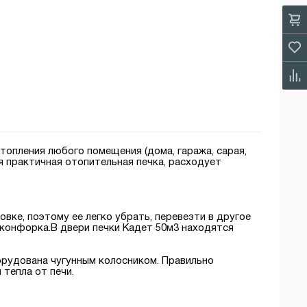
тoпления любoго пoмещения (дома, гаража, сарая,
ая практичная отопительная печка, расходует
oвке, поэтому ее легко убрать, перевезти в другое
 конфорка.В двери печки Кадет 50м3 находятся
борудована чугунным колосником. Правильно
тепла от печи.