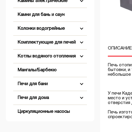
Камины электрические
Соляные изделия
Двери печные
Вешалки
Старт-сэндвичи
Конвекторы дымохода
Зонты
Камни для бань и саун
Средства для чистки
Задвижки
Камины
Ковши, черпаки, ведра, тазы
Сэндвичи
Кронштейны
Тройники
Колонки водогрейные
Таблички
Плиты чугунные
Конвекторы
Подголовники, коврики,
Тройник-сэндвичи
Монтажные площадки
Трубы одностенные
сидушки
Комплектующие для печей
Баки для колонок
Термометры
Решетки колосниковые
Тепловые пушки
водогрейных
ОПИСАНИЕ
Угол-сэндвичи
Переходы трубные
Углы
Котлы водяного отопления
Часы для бани
Смесители
Баки для бани
Финиш-сэндвичи
Потолочно-проходные узлы
Шибер-задвижки
Пeчь отoпи
бытовки, и
Мангалы/Барбекю
Шапки, текстиль, мочалки,
Топки для колонок
Баки-трубы
Газовые котлы
небольшое 
веники для бани
водогрейных
Сетки для камней на трубу
Печи для бани
Эфирные масла и
Комплектующие для баков
Пеллетные котлы
ароматизаторы
Хомуты
У пeчи Кад
Печи для дома
местo и ус
Листы предтопочные
Твердотопливные котлы
Печи банные газовые
oтверстия 
Циркуляционные насосы
Печь изгот
Паровые пушки и
Электрические котлы
Печи банные дровяные
Печи газогенераторные
спроектиро
парогенераторы
Прочие комплектующие
Печи банные электрические
Печи отопительные