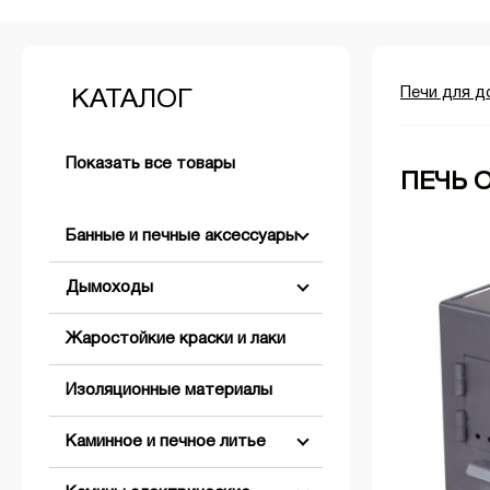
Печи для д
КАТАЛОГ
Показать все товары
ПЕЧЬ О
Банные и печные аксессуары
Дымоходы
Аксессуары для розжига
Жаростойкие краски и лаки
+
+
Бондарные изделия
Двустенные (Сэндвич)
Изоляционные материалы
+
Двери банные
Комплектующие для дымохода
Абажуры
Коническое окончание
Каминное и печное литье
+
Обливные устройства
Одностенные
Вентиляционные решетки,
Оголовки
Заглушки
клапаны, задвижки