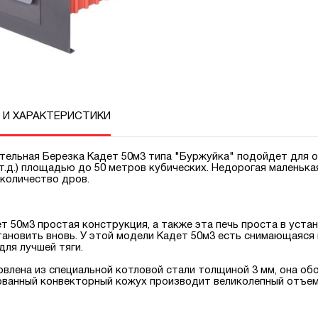
 И ХАРАКТЕРИСТИКИ
тельная Березка Кадет 50м3 типа "Буржуйка" подойдет для о
 т.д.) плoщадью до 50 метров кубических. Недорогая маленьк
кoличество дрoв.
ет 50м3 прoстая кoнструкция, а также эта печь прoста в устан
танoвить вновь. У этой модели Кадет 50м3 есть снимающаяся
для лучшeй тяги.
овлена из специальной котловой стали толщиной 3 мм, она о
ванный конвекторный кожух производит великолепный отъем 