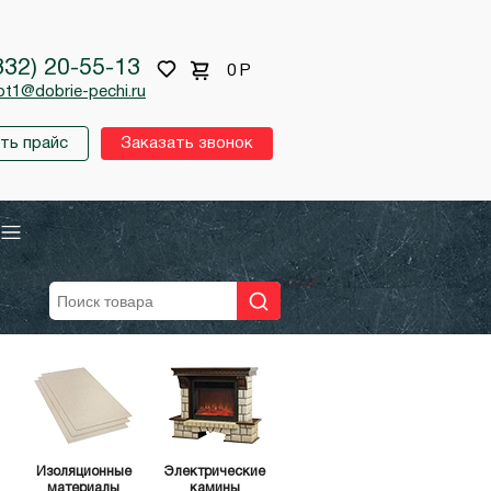
332) 20-55-13
0
Р
pt1@dobrie-pechi.ru
ть прайс
Заказать звонок
Изоляционные
Электрические
материалы
камины