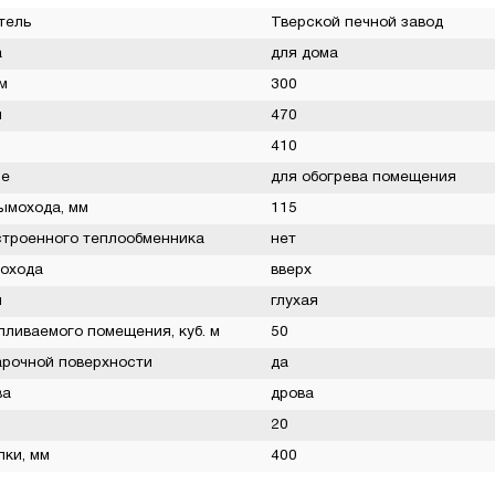
тель
Тверской печной завод
а
для дома
м
300
м
470
410
ие
для обогрева помещения
ымохода, мм
115
строенного теплообменника
нет
охода
вверх
и
глухая
пливаемого помещения, куб. м
50
арочной поверхности
да
ва
дрова
20
пки, мм
400