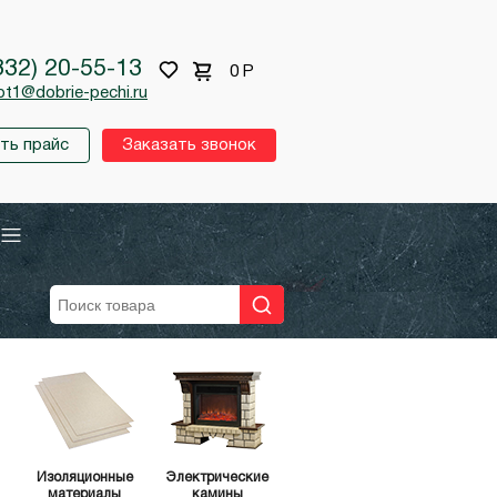
332) 20-55-13
0
Р
pt1@dobrie-pechi.ru
ть прайс
Заказать звонок
Изоляционные
Электрические
материалы
камины