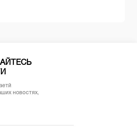
АЙТЕСЬ
ТИ
аетй
ших новостях,