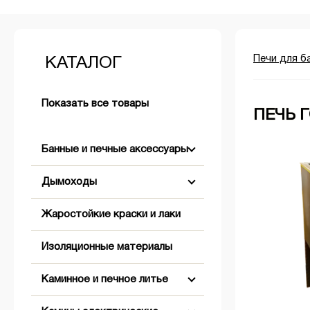
Печи для б
КАТАЛОГ
Показать все товары
ПЕЧЬ 
Банные и печные аксессуары
Дымоходы
Аксессуары для розжига
Жаростойкие краски и лаки
+
+
Бондарные изделия
Двустенные (Сэндвич)
Изоляционные материалы
+
Двери банные
Комплектующие для дымохода
Абажуры
Коническое окончание
Каминное и печное литье
+
Обливные устройства
Одностенные
Вентиляционные решетки,
Оголовки
Заглушки
клапаны, задвижки