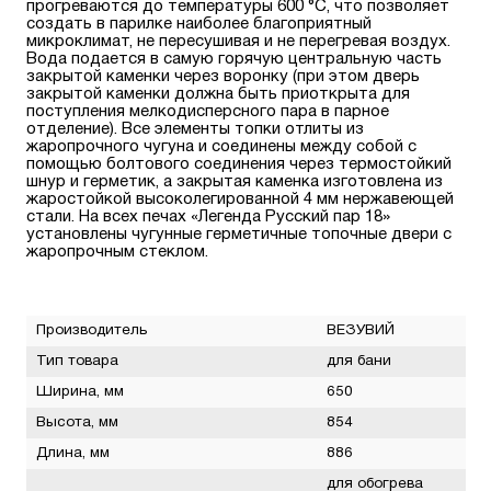
прогреваются до температуры 600 °С, что позволяет
создать в парилке наиболее благоприятный
микроклимат, не пересушивая и не перегревая воздух.
Вода подается в самую горячую центральную часть
закрытой каменки через воронку (при этом дверь
закрытой каменки должна быть приоткрыта для
поступления мелкодисперсного пара в парное
отделение). Все элементы топки отлиты из
жаропрочного чугуна и соединены между собой с
помощью болтового соединения через термостойкий
шнур и герметик, а закрытая каменка изготовлена из
жаростойкой высоколегированной 4 мм нержавеющей
стали. На всех печах «Легенда Русский пар 18»
установлены чугунные герметичные топочные двери с
жаропрочным стеклом.
Производитель
ВЕЗУВИЙ
Тип товара
для бани
Ширина, мм
650
Высота, мм
854
Длина, мм
886
для обогрева