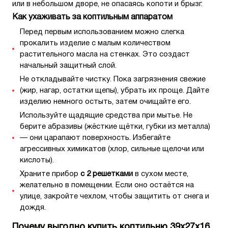
или в небольшом дворе, не опасаясь копоти и брызг.
Как ухаживать за коптильным аппаратом
Перед первым использованием можно слегка
прокалить изделие с малым количеством
растительного масла на стенках. Это создаст
начальный защитный слой.
Не откладывайте чистку. Пока загрязнения свежие
(жир, нагар, остатки щепы), убрать их проще. Дайте
изделию немного остыть, затем очищайте его.
Используйте щадящие средства при мытье. Не
берите абразивы (жёсткие щётки, губки из металла)
— они царапают поверхность. Избегайте
агрессивных химикатов (хлор, сильные щелочи или
кислоты).
Храните прибор
с 2 решетками
в сухом месте,
желательно в помещении. Если оно остаётся на
улице, закройте чехлом, чтобы защитить от снега и
дождя.
Почему выгодно купить коптильню 39х27х16