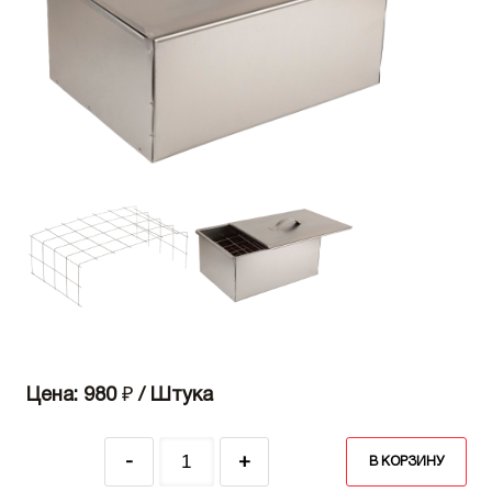
Цена: 980
₽
/ Штука
-
+
В КОРЗИНУ