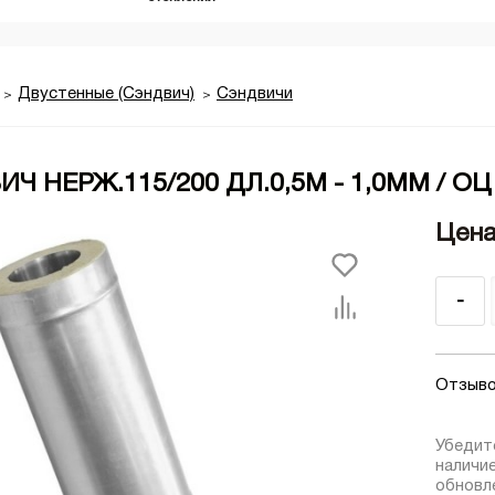
Двустенные (Сэндвич)
Сэндвичи
Ч НЕРЖ.115/200 ДЛ.0,5М - 1,0ММ / ОЦ
Цена
-
Отзыво
Убедит
наличи
обновле