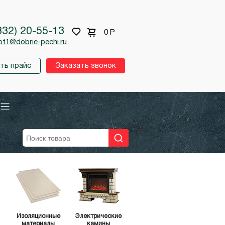
332) 20-55-13
0
Р
pt1@dobrie-pechi.ru
ть прайс
Заказать звонок
Изоляционные
Электрические
материалы
камины