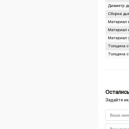
Диаметр д
Регуляторы тяги
Печи-камины
Сборка ды
Материал 
Сетки-каменки для печей
Материал 
Стекла жаропрочные
Материал 
Толщина с
Теплообменники
Толщина с
ТЭНы
Остались
Задайте их