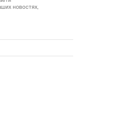
аетй
ших новостях,