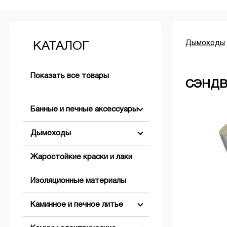
Дымоходы
КАТАЛОГ
Показать все товары
СЭНДВИ
Банные и печные аксессуары
Дымоходы
Аксессуары для розжига
Жаростойкие краски и лаки
+
+
Бондарные изделия
Двустенные (Сэндвич)
Изоляционные материалы
+
Двери банные
Комплектующие для дымохода
Абажуры
Коническое окончание
Каминное и печное литье
+
Обливные устройства
Одностенные
Вентиляционные решетки,
Оголовки
Заглушки
клапаны, задвижки