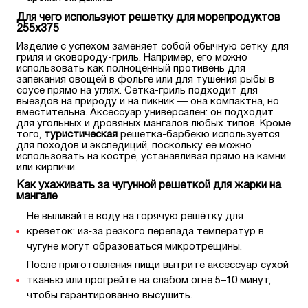
Для чего используют решетку для морепродуктов
255х375
Изделие с успехом заменяет собой обычную сетку для
гриля и сковороду-гриль. Например, его можно
использовать как полноценный противень для
запекания овощей в фольге или для тушения рыбы в
соусе прямо на углях. Сетка-гриль подходит для
выездов на природу и на пикник — она компактна, но
вместительна. Аксессуар универсален: он подходит
для угольных и дровяных мангалов любых типов. Кроме
того,
туристическая
решетка-барбекю используется
для походов и экспедиций, поскольку ее можно
использовать на костре, устанавливая прямо на камни
или кирпичи.
Как ухаживать за чугунной решеткой для жарки на
мангале
Не выливайте воду на горячую решётку для
креветок: из‑за резкого перепада температур в
чугуне могут образоваться микротрещины.
После приготовления пищи вытрите аксессуар сухой
тканью или прогрейте на слабом огне 5–10 минут,
чтобы гарантированно высушить.