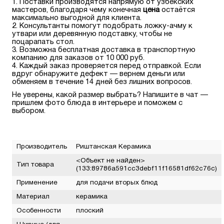
Поставки производятся напрямую от узбекских
мастеров, благодаря чему конечная
цена
остаётся
максимально выгодной для клиента.
Консультанты помогут подобрать ложку-ачму к
утвари или деревянную подставку, чтобы не
поцарапать стол.
Возможна бесплатная доставка в транспортную
компанию для заказов от 10 000 руб.
Каждый заказ проверяется перед отправкой. Если
вдруг обнаружите дефект — вернем деньги или
обменяем в течение 14 дней без лишних вопросов.
Не уверены, какой размер выбрать? Напишите в чат —
пришлем фото блюда в интерьере и поможем с
выбором.
Производитель
Риштанская Керамика
<Объект не найден>
Тип товара
(133:89786a591cc3debf11f16581df62c76c)
Применение
для подачи вторых блюд
Материал
керамика
Особенности
плоский