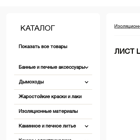
Изоляцион
КАТАЛОГ
Показать все товары
ЛИСТ Ц
Банные и печные аксессуары
Дымоходы
Аксессуары для розжига
Жаростойкие краски и лаки
+
+
Бондарные изделия
Двустенные (Сэндвич)
Изоляционные материалы
+
Двери банные
Комплектующие для дымохода
Абажуры
Коническое окончание
Каминное и печное литье
+
Обливные устройства
Одностенные
Вентиляционные решетки,
Оголовки
Заглушки
клапаны, задвижки