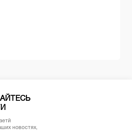
АЙТЕСЬ
ТИ
аетй
ших новостях,