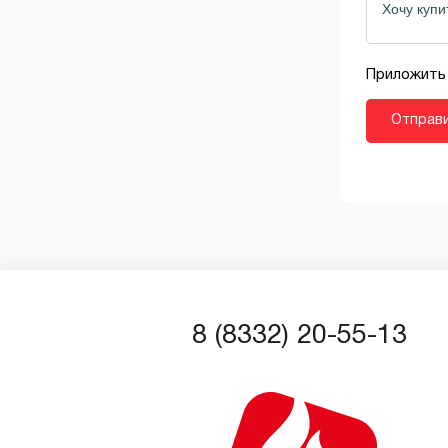
Регуляторы тяги
Печи-камины
Приложить
Сетки-каменки для печей
Стекла жаропрочные
Теплообменники
ТЭНы
8 (8332) 20-55-13