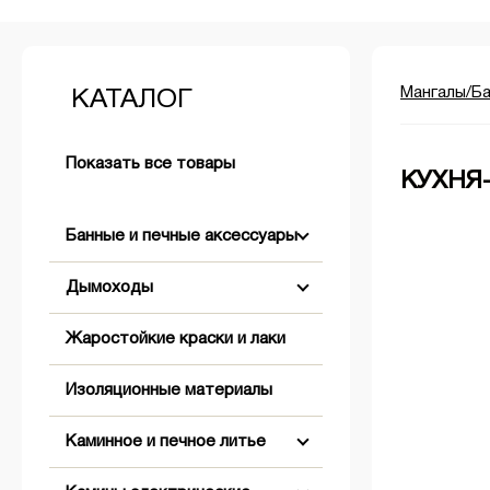
Мангалы/Б
КАТАЛОГ
Показать все товары
КУХНЯ-
Банные и печные аксессуары
Дымоходы
Аксессуары для розжига
Жаростойкие краски и лаки
+
+
Бондарные изделия
Двустенные (Сэндвич)
Изоляционные материалы
+
Двери банные
Комплектующие для дымохода
Абажуры
Коническое окончание
Каминное и печное литье
+
Обливные устройства
Одностенные
Вентиляционные решетки,
Оголовки
Заглушки
клапаны, задвижки