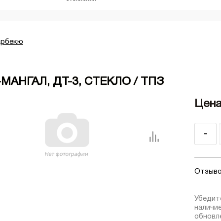
арбекю
МАНГАЛ, ДТ-3, СТЕКЛО / ТПЗ
Цена
-
Отзыво
Убедит
наличи
обновле