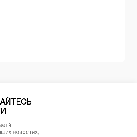
АЙТЕСЬ
ТИ
аетй
ших новостях,