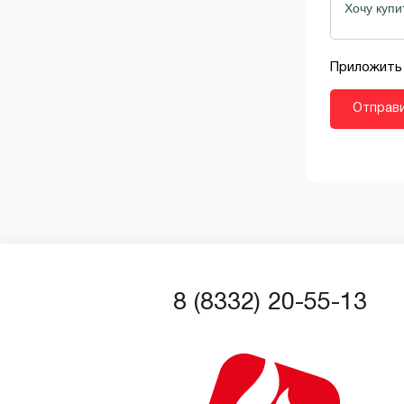
Регуляторы тяги
Печи-камины
Приложить
Сетки-каменки для печей
Стекла жаропрочные
Теплообменники
ТЭНы
8 (8332) 20-55-13