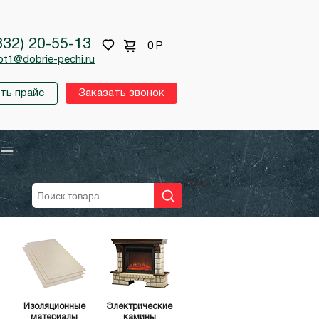
332) 20-55-13
0
Р
pt1@dobrie-pechi.ru
ть прайс
Заказать звонок
Изоляционные
Электрические
материалы
камины