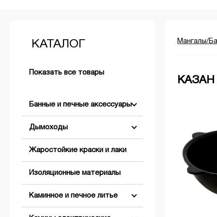
Мангалы/Б
КАТАЛОГ
Показать все товары
КАЗАН
Банные и печные аксессуары
Дымоходы
Аксессуары для розжига
Жаростойкие краски и лаки
+
+
Бондарные изделия
Двустенные (Сэндвич)
Изоляционные материалы
+
Двери банные
Комплектующие для дымохода
Абажуры
Коническое окончание
Каминное и печное литье
+
Обливные устройства
Одностенные
Вентиляционные решетки,
Оголовки
Заглушки
клапаны, задвижки