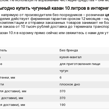
слом. Не используйте абразивные чистящие средства – они м
ыгодно купить чугунный казан 10 литров в интерн
 напрямую от производителя без посредников – розничная
ц
зделия действует фирменная гарантия сроком 12 месяцев – на
комплектации и отправки заказанных товаров занимает не бо
е заказа от 10 тысяч рублей доставка до терминала транспо
азан 10 л в корзину прямо сейчас или свяжитесь с нами для у
тель
Без бренда
а
кухня-мангал
ие
для приготовления пищи
чугун
тенки, мм
6
ти
плоское дно
я доставки), мм
370
 доставки), мм
370
я доставки), мм
190