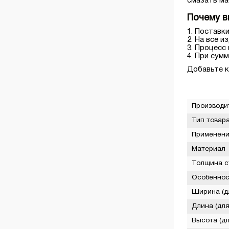
смазать ма
Почему в
Поставки
На все и
Процесс 
При сумм
Добавьте к
Производи
Тип товар
Применен
Материал
Толщина с
Особеннос
Ширина (дл
Длина (для
Высота (дл