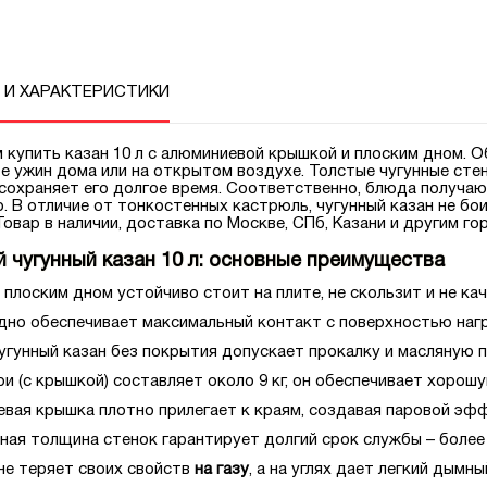
 И ХАРАКТЕРИСТИКИ
 купить казан 10 л с алюминиевой крышкой и плоским дном. Об
е ужин дома или на открытом воздухе. Толстые чугунные сте
сохраняет его долгое время. Соответственно, блюда получа
. В отличие от тонкостенных кастрюль, чугунный казан не б
Товар в наличии, доставка по Москве, СПб, Казани и другим г
й чугунный казан 10 л: основные преимущества
 плоским дном устойчиво стоит на плите, не скользит и не кач
дно обеспечивает максимальный контакт с поверхностью нагре
угунный казан без покрытия допускает прокалку и масляную п
и (с крышкой) составляет около 9 кг, он обеспечивает хорош
вая крышка плотно прилегает к краям, создавая паровой эффек
ая толщина стенок гарантирует долгий срок службы – более 
не теряет своих свойств
на газу
, а на углях дает легкий дымны