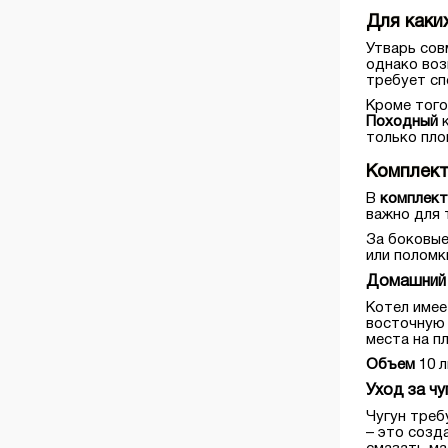
Для каки
Регуляторы тяги
Печи-камины
Утварь сов
однако воз
требует сп
Сетки-каменки для печей
Кроме того
Походный
к
Стекла жаропрочные
только плов
Комплект
Теплообменники
В
комплект
важно для 
ТЭНы
За боковые
или поломк
Домашний 
Котел имее
восточную 
места на пл
Объем
10 л
Уход за ч
Чугун треб
– это созд