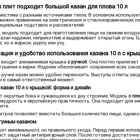
х плит подходит большой казан для плова 10 л
местима с разными источниками тепла. В основном использу
можно применение на электрических и стеклокерамических по
ециальных подставок и рассекателей.
, модель подходит для приготовления пищи на свежем воздухе:
азан надежен, неприхотлив и выдерживает открытый огонь. 
, но и жаркое, шурпу или уху.
ация и удобство использования казана 10 л с кры
входит алюминиевая крышка
с ручкой
. Она плотно прилегает
тушения и варки. Изделие обеспечивает сохранение всех соков
 ручки казан можно удобно переносить. Выступы отлиты заод
и в самый ответственный момент.
казан 10 л с крышкой: форма и дизайн
т округлые бока и сужающееся ко дну строение. Модель
с пл
мудрость и европейскую практичность. Она подходит для еже
ите.
итров позволяет вместить большое количество пищи, однако 
угунным казаном
ует минимального, но правильного ухода. Перед первым испо
аст защитный антипригарный слой. После готовки достаточно