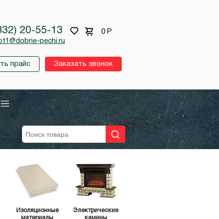
332) 20-55-13
0
Р
pt1@dobrie-pechi.ru
ть прайс
Заказать звонок
Изоляционные
Электрические
материалы
камины