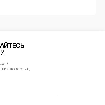
АЙТЕСЬ
ТИ
аетй
ших новостях,