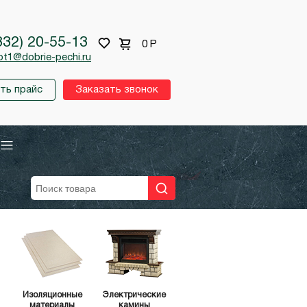
332) 20-55-13
0
Р
pt1@dobrie-pechi.ru
ть прайс
Заказать звонок
Изоляционные
Электрические
материалы
камины