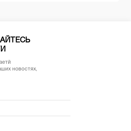
АЙТЕСЬ
ТИ
аетй
ших новостях,