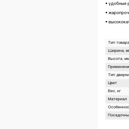
• удобные 
Регуляторы тяги
Печи-камины
• жаропроч
• высокока
Сетки-каменки для печей
Стекла жаропрочные
Тип товар
Теплообменники
Ширина, м
Высота, м
ТЭНы
Применен
Тип дверк
Цвет
Вес, кг
Материал
Особеннос
Посадочны