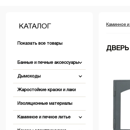
Каминное и
КАТАЛОГ
Показать все товары
ДВЕРЬ
Банные и печные аксессуары
Дымоходы
Аксессуары для розжига
Жаростойкие краски и лаки
+
+
Бондарные изделия
Двустенные (Сэндвич)
Изоляционные материалы
+
Двери банные
Комплектующие для дымохода
Абажуры
Коническое окончание
Каминное и печное литье
+
Обливные устройства
Одностенные
Вентиляционные решетки,
Оголовки
Заглушки
клапаны, задвижки