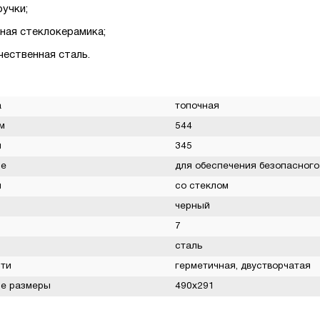
ручки;
ная стеклокерамика;
чественная сталь.
а
топочная
м
544
м
345
ие
для обеспечения безопасного
и
со стеклом
черный
7
сталь
ти
герметичная, двустворчатая
е размеры
490х291