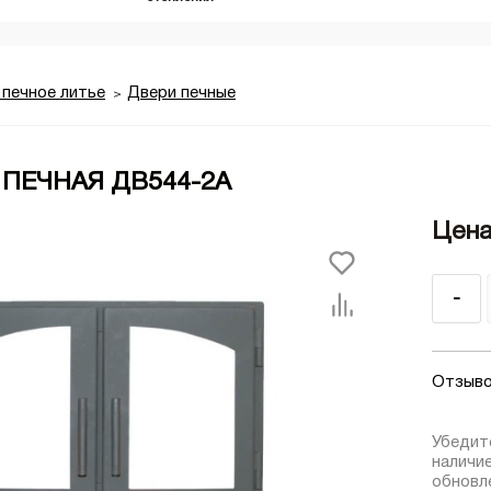
 печное литье
Двери печные
 ПЕЧНАЯ ДВ544-2А
Цена
-
Отзыво
Убедит
наличи
обновле